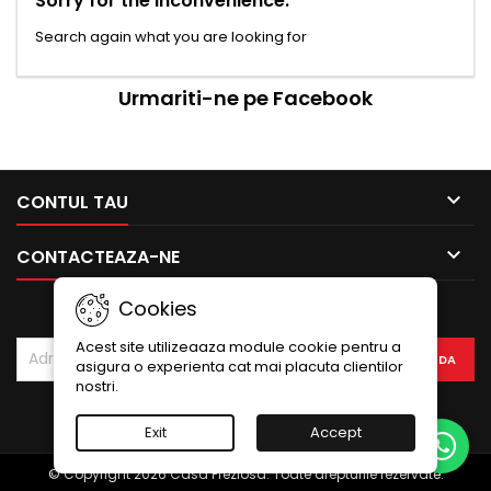
Sorry for the inconvenience.
Search again what you are looking for
Urmariti-ne pe Facebook

CONTUL TAU

CONTACTEAZA-NE
Cookies
BULETIN INFORMATIV
Acest site utilizeaaza module cookie pentru a
asigura o experienta cat mai placuta clientilor
nostri.
Facebook
Twitter
YouTube
Pinterest
Instagram
Exit
Accept
© Copyright 2026 Casa Preziosa. Toate drepturile rezervate.