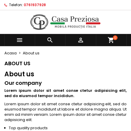
Telefon:
0761937928
×
×
×
×
My wishlists
((modalTitle))
Creeaza o lista de dorinte
Autentificare
Create new list
add_circle_outline
((confirmMessage))
Ai nevoie sa fii autentificat pentru a salva produsele
Numele listei de dorinte
in lista de dorinte.
0



((cancelText))
((modalDeleteText))
Anuleaza
Autentificare
Acasa
About us
Anuleaza
Creeaza o lista de dorinte
ABOUT US
About us
Our company
Lorem ipsum dolor sit amet conse ctetur adipisicing elit,
sed do eiusmod tempor incididun.
Lorem ipsum dolor sit amet conse ctetur adipisicing elit, sed do
eiusmod tempor incididunt ut labore et dolore magna aliqua. Ut
enim ad minim veniam. Lorem ipsum dolor sit amet conse ctetur
adipisicing elit.
Top quality products